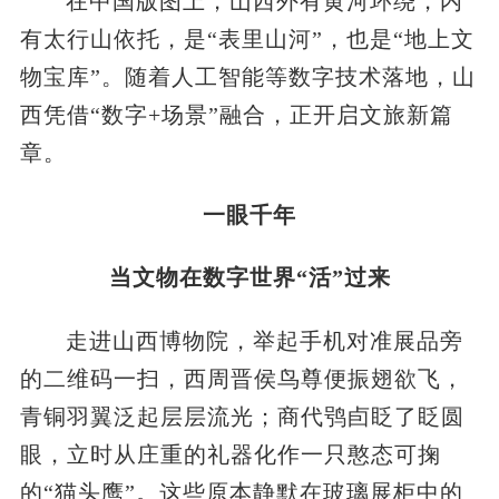
在中国版图上，山西外有黄河环绕，内
有太行山依托，是“表里山河”，也是“地上文
物宝库”。随着人工智能等数字技术落地，山
西凭借“数字+场景”融合，正开启文旅新篇
章。
一眼千年
当文物在数字世界“活”过来
走进山西博物院，举起手机对准展品旁
的二维码一扫，西周晋侯鸟尊便振翅欲飞，
青铜羽翼泛起层层流光；商代鸮卣眨了眨圆
眼，立时从庄重的礼器化作一只憨态可掬
的“猫头鹰”。这些原本静默在玻璃展柜中的