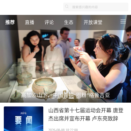
推荐
直播
评论
生态
开放课堂
高加索山下，中国青铜“圈粉”格鲁吉亚
山西省第十七届运动会开幕 唐登
杰出席并宣布开幕 卢东亮致辞
2026-08-08 18:22:00