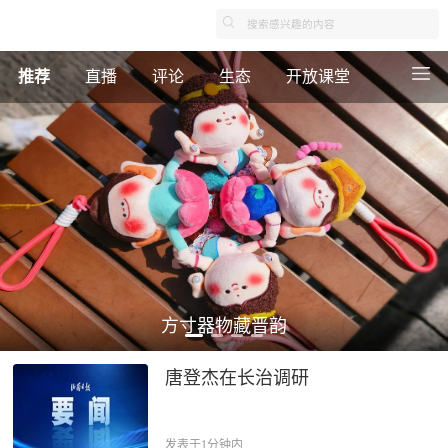
推荐
直播
评论
生态
开放课堂
方寸器物藏晋韵
唐登杰在长治调研
发表于1分钟内