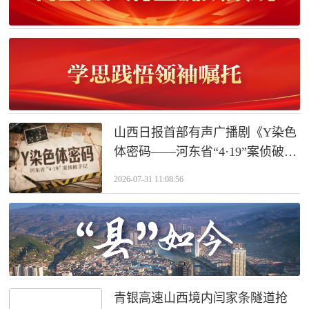
山西日报首部有声广播剧《Y染色
体密码——河东省“4·19”案侦破手
记》
2026-07-31 11:08:56
青银高速山西境内闫家条隧道抢