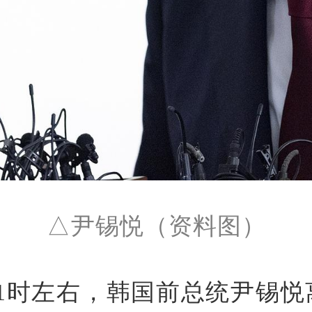
△尹锡悦（资料图）
晨1时左右，韩国前总统尹锡